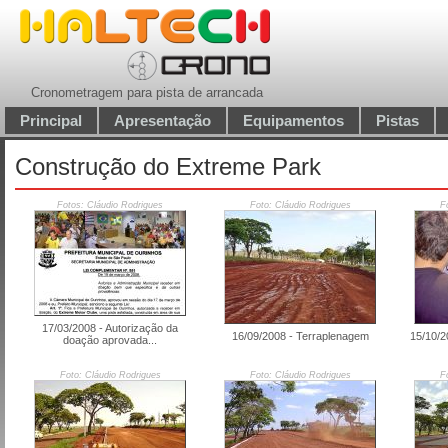
Cronometragem para pista de arrancada
Principal
Apresentação
Equipamentos
Pistas
Construção do Extreme Park
Fotos: Cláudio Rodrigues
Foto: Cláudio Rodrigues
F
17/03/2008 - Autorização da
16/09/2008 - Terraplenagem
15/10/2
doação aprovada...
Foto: Cláudio Rodrigues
Foto: Cláudio Rodrigues
F