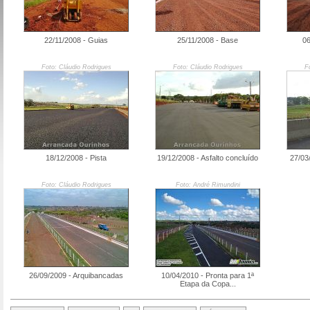
22/11/2008 - Guias
25/11/2008 - Base
06
Foto: Cláudio Rodrigues
Foto: Cláudio Rodrigues
F
18/12/2008 - Pista
19/12/2008 - Asfalto concluído
27/03
Foto: Cláudio Rodrigues
Foto: André Rimundini
26/09/2009 - Arquibancadas
10/04/2010 - Pronta para 1ª
Etapa da Copa...