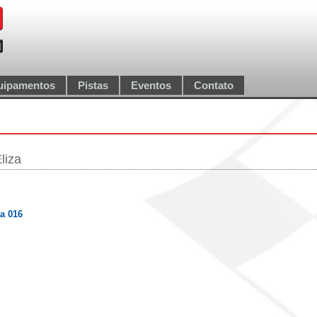
uipamentos
Pistas
Eventos
Contato
liza
a 016