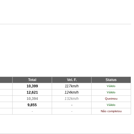
Total
Vel. F.
Status
10,399
117km/h
Válido
12,621
124km/h
Válido
10,394
132km/h
Queimou
9,855
-
Válido
-
-
Não completou