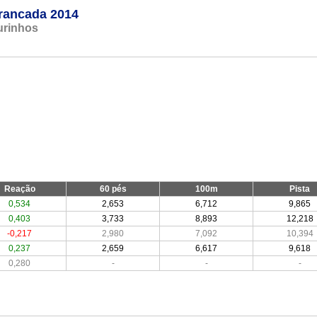
rrancada 2014
urinhos
Reação
60 pés
100m
Pista
0,534
2,653
6,712
9,865
0,403
3,733
8,893
12,218
-0,217
2,980
7,092
10,394
0,237
2,659
6,617
9,618
0,280
-
-
-