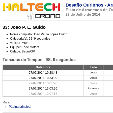
Desafio Ourinhos - A
Pista de Arrancada de O
27 de Julho de 2014
33: Joao P. L. Guido
Nome completo: Joao Paulo Lopes Guido
Categoria(s): 9S: 9 segundos
Veículo: Miura
Equipe: Code Motors
Cidade: Bauru/SP
Tomadas de Tempos - 9S: 9 segundos
Data/Hora
Lado
27/07/2014 10:28:48
Direita
27/07/2014 10:33:00
Direita
27/07/2014 13:01:20
Direita
27/07/2014 13:03:26
Esquerda
27/07/2014 13:07:17
Direita
Mais:
Página principal